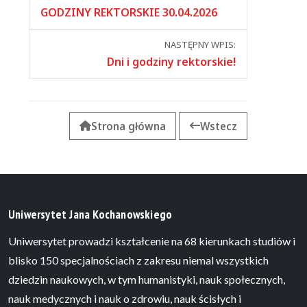
między
GODZINY REKTORSKIE 30.04.2026
wpisami
NASTĘPNY WPIS:
Dni i godziny rektorskie!
Strona główna
Wstecz
Uniwersytet Jana Kochanowskiego
Uniwersytet prowadzi kształcenie na 68 kierunkach studiów i
blisko 150 specjalnościach z zakresu niemal wszystkich
dziedzin naukowych, w tym humanistyki, nauk społecznych,
nauk medycznych i nauk o zdrowiu, nauk ścisłych i