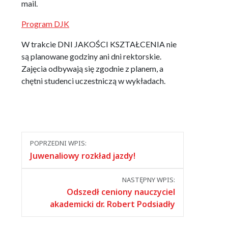
mail
.
Program DJK
W trakcie DNI JAKOŚCI KSZTAŁCENIA nie
są planowane godziny ani dni rektorskie.
Zajęcia odbywają się zgodnie z planem, a
chętni studenci uczestniczą w wykładach.
Nawigacja
POPRZEDNI WPIS:
między
Juwenaliowy rozkład jazdy!
wpisami
NASTĘPNY WPIS:
Odszedł ceniony nauczyciel
akademicki dr. Robert Podsiadły