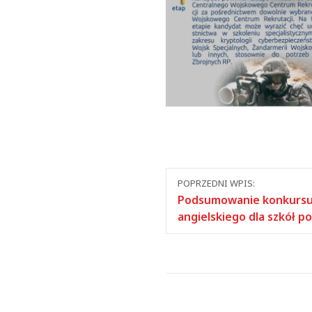
Nawigacja
POPRZEDNI WPIS:
między
Podsumowanie konkursu 
angielskiego dla szkół 
wpisami