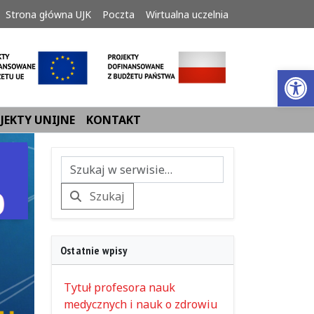
Strona główna UJK
Poczta
Wirtualna uczelnia
Ot
JEKTY UNIJNE
KONTAKT
Szukaj
Szukaj
Ostatnie wpisy
Tytuł profesora nauk
medycznych i nauk o zdrowiu