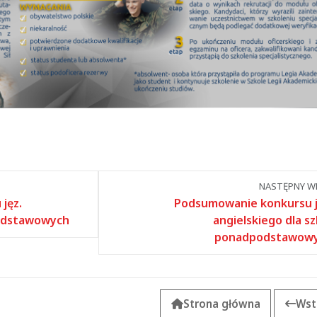
NASTĘPNY WP
jęz.
Podsumowanie konkursu j
podstawowych
angielskiego dla sz
ponadpodstawow
Strona główna
Wst