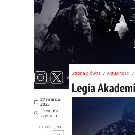
Strona główna
Aktualności
Legia Akadem
27 marca
Data publikacji:
2025
1 minuta
Czas czytania:
czytania
UDOSTĘPNIJ
X (Twitter)