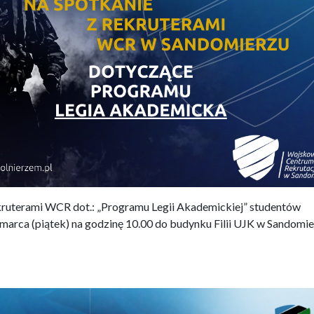
kruterami WCR dot.: „Programu Legii Akademickiej” studentów
marca (piątek) na godzinę 10.00 do budynku Filii UJK w Sandomi