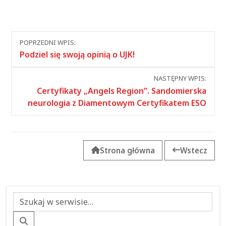
Nawigacja
POPRZEDNI WPIS:
między
Podziel się swoją opinią o UJK!
wpisami
NASTĘPNY WPIS:
Certyfikaty „Angels Region”. Sandomierska
neurologia z Diamentowym Certyfikatem ESO
Strona główna
Wstecz
Szukaj