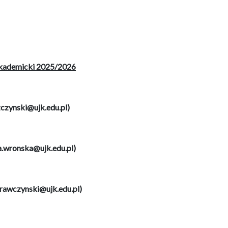
 akademicki 2025/2026
czynski@ujk.edu.pl)
wronska@ujk.edu.pl)
krawczynski@ujk.edu.pl)