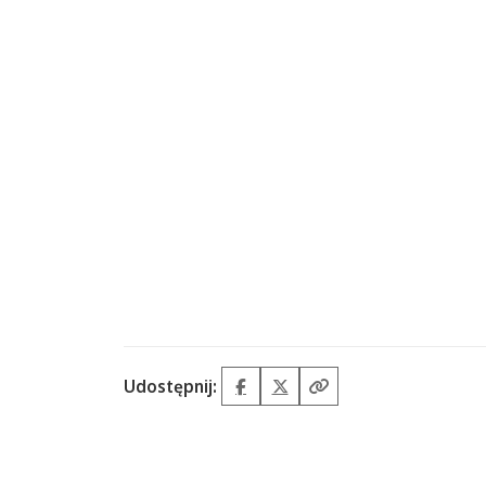
Udostępnij:
Facebook
X (Twitter)
Kopiuj link