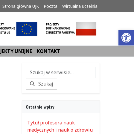
Strona główna UJK
Poczta
Wirtualna uczelnia
Ot
JEKTY UNIJNE
KONTAKT
Szukaj
Szukaj
Ostatnie wpisy
Tytuł profesora nauk
medycznych i nauk o zdrowiu