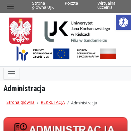
Strona
Poczta
Wirtualna
główna UJK
uczelnia
Ot
Administracja
Strona główna
REKRUTACJA
Administracja