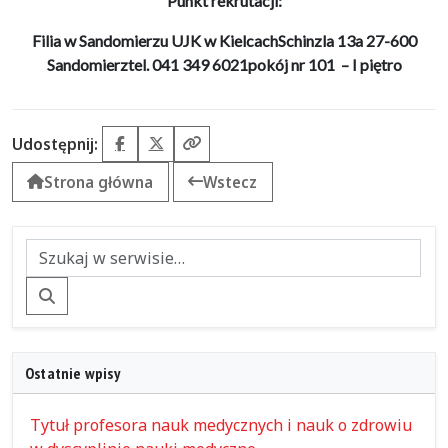
Punkt rekrutacji:
Filia w Sandomierzu UJK w Kielcach
Schinzla 13a 27-600
Sandomierz
tel. 041 349 6021
pokój nr 101 – I piętro
Udostępnij:
Facebook
X (Twitter)
Kopiuj link
Strona główna
Wstecz
Szukaj
Ostatnie wpisy
Tytuł profesora nauk medycznych i nauk o zdrowiu