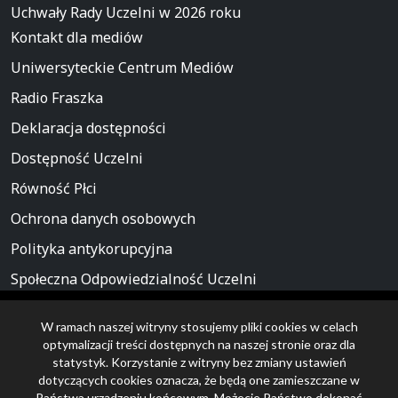
Uchwały Rady Uczelni w 2026 roku
Kontakt dla mediów
Uniwersyteckie Centrum Mediów
Radio Fraszka
Deklaracja dostępności
Dostępność Uczelni
Równość Płci
Ochrona danych osobowych
Polityka antykorupcyjna
Społeczna Odpowiedzialność Uczelni
Europejska Karta Naukowca
Informujemy, iż w celu optymalizacji treści dostępnych w naszym
W ramach naszej witryny stosujemy pliki cookies w celach
serwisie oraz dostosowania ich do Państwa indywidualnych
Biuletyn Informacji Publicznej
optymalizacji treści dostępnych na naszej stronie oraz dla
potrzeb, korzystamy z informacji zapisanych za pomocą plików
statystyk. Korzystanie z witryny bez zmiany ustawień
cookie na urządzeniach końcowych użytkowników. Pliki cookie
Serwis prowadzi:
inż. Kamil Chałupczak
dotyczących cookies oznacza, że będą one zamieszczane w
użytkownik może kontrolować za pomocą ustawień. Klikając
Państwa urządzeniu końcowym. Możecie Państwo dokonać