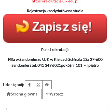
https://rekrutacja.ujk.edu.pl
Rejestracja kandydatów na studia
Punkt rekrutacji:
Filia w Sandomierzu UJK w Kielcach
Schinzla 13a 27-600
Sandomierz
tel. 041 349 6021
pokój nr 101 – I piętro
Udostępnij:
Facebook
X (Twitter)
Kopiuj link
Strona główna
Wstecz