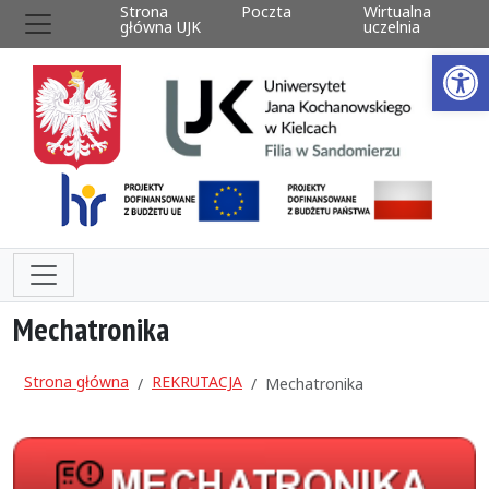
Strona
Poczta
Wirtualna
główna UJK
uczelnia
Ot
Mechatronika
Strona główna
REKRUTACJA
Mechatronika